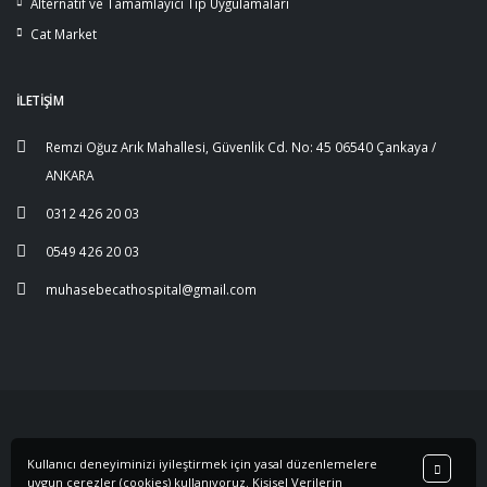
Alternatif ve Tamamlayıcı Tıp Uygulamaları
Cat Market
İLETİŞİM
Remzi Oğuz Arık Mahallesi, Güvenlik Cd. No: 45 06540 Çankaya /
ANKARA
0312 426 20 03
0549 426 20 03
muhasebecathospital@gmail.com
Kullanıcı deneyiminizi iyileştirmek için yasal düzenlemelere
©2019 Developed by
Teknoteb
uygun çerezler (cookies) kullanıyoruz. Kişisel Verilerin