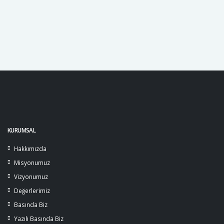
sıvı takviyesi yapmak, tedavi sürecinde başarılı olabilmek için
oldukça önemlidir.
KURUMSAL
Hakkımızda
Misyonumuz
Vizyonumuz
Değerlerimiz
Basında Biz
Yazılı Basında Biz