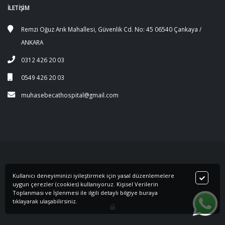
İLETİŞİM
Remzi Oğuz Arık Mahallesi, Güvenlik Cd. No: 45 06540 Çankaya /
ANKARA
0312 426 20 03
0549 426 20 03
muhasebecathospital@gmail.com
Kullanıcı deneyiminizi iyileştirmek için yasal düzenlemelere
©2019 Developed by
Teknoteb
uygun çerezler (cookies) kullanıyoruz. Kişisel Verilerin
Toplanması ve İşlenmesi ile ilgili detaylı bilgiye
buraya
tıklayarak ulaşabilirsiniz.