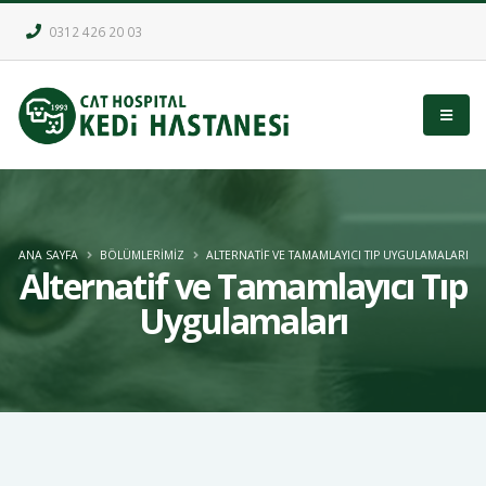
0312 426 20 03
ANA SAYFA
BÖLÜMLERİMİZ
ALTERNATIF VE TAMAMLAYICI TIP UYGULAMALARI
Alternatif ve Tamamlayıcı Tıp
Uygulamaları
Veteriner hekimliğinde, geleneksel tıbbın yanı sıra alternatif ve