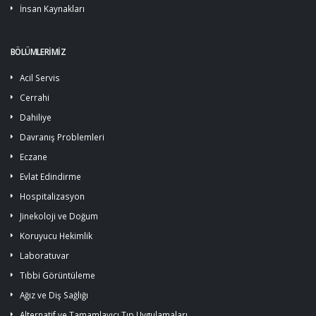
İnsan Kaynakları
BÖLÜMLERİMİZ
Acil Servis
Cerrahi
Dahiliye
Davranış Problemleri
Eczane
Evlat Edindirme
Hospitalizasyon
Jinekoloji ve Doğum
Koruyucu Hekimlik
Laboratuvar
Tıbbi Görüntüleme
Ağız ve Diş Sağlığı
Alternatif ve Tamamlayıcı Tıp Uygulamaları