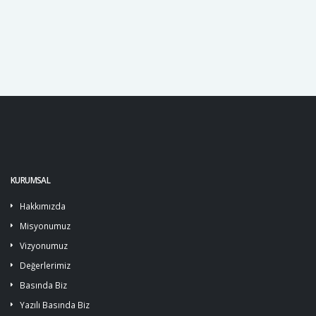
yöntemler, kedinizin genel sağlığını destekler ve ona daha
mutlu, enerjik bir yaşam sunar.
KURUMSAL
Hakkımızda
Misyonumuz
Vizyonumuz
Değerlerimiz
Basında Biz
Yazılı Basında Biz