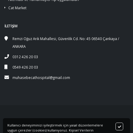
Cat Market
İLETİŞİM
Remzi Oğuz Arık Mahallesi, Güvenlik Cd. No: 45 06540 Çankaya /
ANKARA
0312 426 20 03
0549 426 20 03
muhasebecathospital@gmail.com
Kullanıcı deneyiminizi iyileştirmek için yasal düzenlemelere
©2019 Developed by
Teknoteb
uygun çerezler (cookies) kullanıyoruz. Kişisel Verilerin