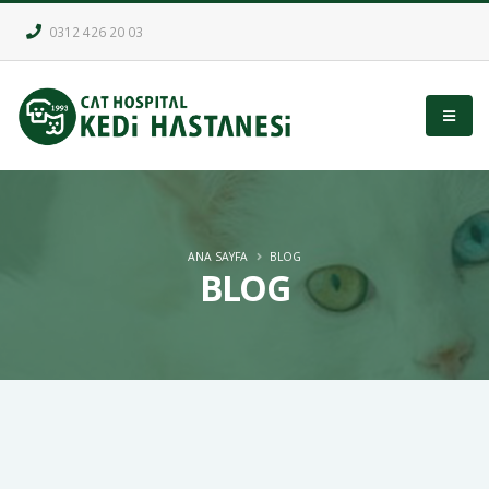
0312 426 20 03
ANA SAYFA
BLOG
BLOG
Kedilerde İştahsızlık - Emre