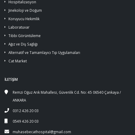
Hospitalizasyon
Jinekoloji ve Doğum
Koruyucu Hekimlik
Laboratuvar
Tıbbi Görüntüleme
Ağız ve Diş Sağlığı
Alternatif ve Tamamlayıcı Tıp Uygulamaları
Cat Market
İLETİŞİM
Remzi Oğuz Arık Mahallesi, Güvenlik Cd. No: 45 06540 Çankaya /
ANKARA
0312 426 20 03
0549 426 20 03
muhasebecathospital@gmail.com