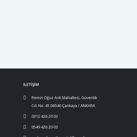
sıyla aynı doğrultuda düşünüyoruz. Daha önce de
 çıksın istiyoruz. Kaza da olabilir belki, ama
, eğitim şart. Hayvanlara, çocuklara, kadınlara
İLETİŞİM
Remzi Oğuz Arık Mahallesi, Güvenlik
Cd. No: 45 06540 Çankaya / ANKARA
0312 426 20 03
0549 426 20 03