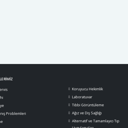
ağız, birlik olacağız. En önemlisi unutmayacağız...
apis de dahil tüm yaptırımlar acilen yasalaştırılmalıdır’ demiş. Dolayı
yine bacakları kesilen kedi için de tren kazası denmişti. Gerçekler ortaya
 net şekilde tespit ederek, araştırma yapılmasını istiyoruz. Adalet şart
yanı kalmadı” şeklinde konuştu.
ERİMİZ
Koruyucu Hekimlik
ervis
Laboratuvar
hi
Tıbbi Görüntüleme
iye
Ağız ve Diş Sağlığı
nış Problemleri
Alternatif ve Tamamlayıcı Tıp
ne
Uygulamaları