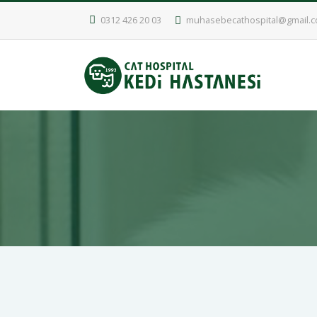
0312 426 20 03
muhasebecathospital@gmail.
İDOHA’DAN VAHŞETE