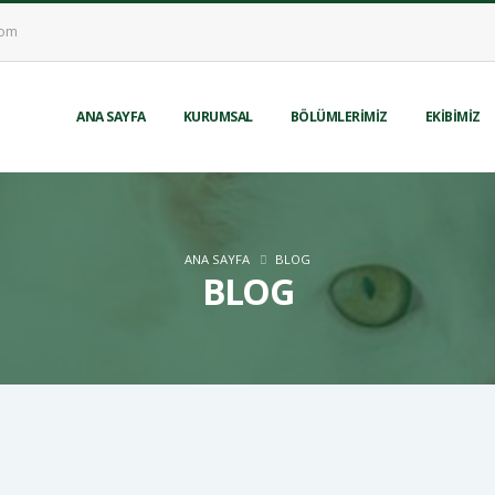
com
ANA SAYFA
KURUMSAL
BÖLÜMLERİMİZ
EKİBİMİZ
ANA SAYFA
BLOG
BLOG
 TEPKİ