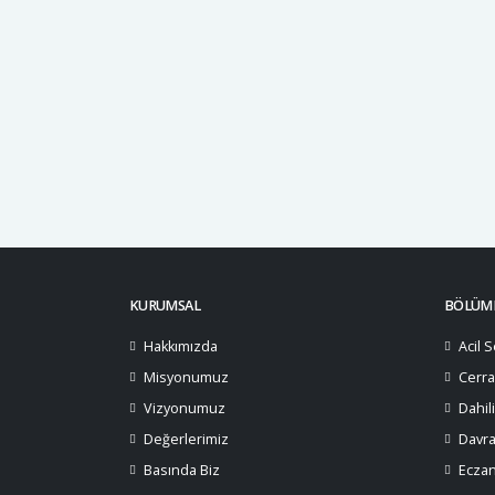
Sonra asıl problemin çözümü için aklımızı kullanac
Adalet şart; yapılanların cezasız kalmaması için h
Cat Hospital’ın sahip çıktığı, Umut ismi verilen ve 
toplum vicdanını rahatlatmak için değil, gerçekleri
yapılan şiddetin artık kelimelerle anlatılabilecek 
KURUMSAL
BÖLÜML
Hakkımızda
Acil S
Misyonumuz
Cerra
Vizyonumuz
Dahil
Değerlerimiz
Davra
Basında Biz
Ecza