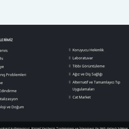
ERİMİZ
Koruyucu Hekimlik
ervis
Laboratuvar
hi
Tıbbi Görüntüleme
iye
Ağız ve Diş Sağlığı
nış Problemleri
Alternatif ve Tamamlayıcı Tıp
ne
Uygulamaları
 Edindirme
Cat Market
talizasyon
oloji ve Doğum
ies) kullanıyoruz. Kişisel Verilerin Toplanması ve İşlenmesi ile ilgili detaylı bilgiye