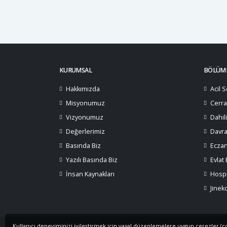
KURUMSAL
BÖLÜML
Hakkımızda
Acil S
Misyonumuz
Cerra
Vizyonumuz
Dahil
Değerlerimiz
Davra
Basında Biz
Ecza
Yazılı Basında Biz
Evlat
İnsan Kaynakları
Hospi
Jinek
Kullanıcı deneyiminizi iyileştirmek için yasal düzenlemelere uygun çerezler (cook