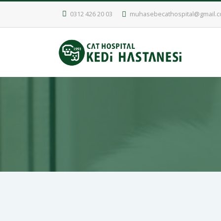
0312 426 20 03
muhasebecathospital@gmail.
Kedi Karma Aşı - Dr.T