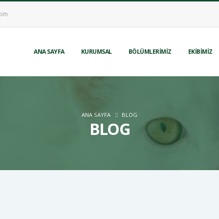
com
ANA SAYFA
KURUMSAL
BÖLÜMLERİMİZ
EKİBİMİZ
ANA SAYFA
BLOG
BLOG
arkan Özçetin